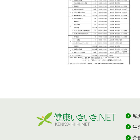
私
生
介